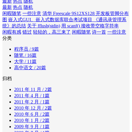
最新
热点
随机
最新
热点
随机
闲暇随笔
一些注意
清华 Freescale 9S12XS128 开发板管脚分布
图
嵌入式GUI、嵌入式数据库联合考试项目 《通讯录管理系
统》的总结
关于 fflush(stdin)
用 scanf() 接收带空格字符串
闲暇有感
错过
轻轻的，高三来了
闲暇随笔
诗一首
一些注意
分类
程序员
/ 9篇
随笔
/ 16篇
大学
/ 11篇
高中语文
/ 20篇
归档
2011 年 11 月
/ 2篇
2011 年 4 月
/ 1篇
2011 年 2 月
/ 1篇
2010 年 12 月
/ 2篇
2010 年 6 月
/ 2篇
2010 年 1 月
/ 2篇
2009 年 9 月
/ 1篇