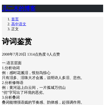
几二木的博客
首页
高中语文
正文
诗词鉴赏
2008年7月20日
1314点热度
0人点赞
一.语言层面
1.分析动词
例：感时花溅泪，恨别鸟惊心
只有泪多、泪珠大才会溅，说明诗人多泪、悲伤。
2.分析修饰语
例：黄河远上白云间，一片孤城万仞山
“仞”字写出了环境的恶劣。
3.分析叠词
叠词能增强语嫣的节奏感、韵律感，起强调作用。