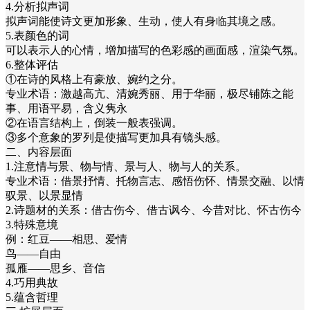
4.分析拟声词
拟声词能使诗文更加形象、生动，使人有身临其境之感。
5.表颜色的词
可以表示人的心情，增加描写的色彩感的画面感，渲染气氛。
6.整体评估
①在诗的风格上有豪放、婉约之分。
专业术语：激越高亢、清婉秀丽、用于华丽，极尽铺陈之能
事、用语平易，含义隽永
②在语言结构上，倒装一般表强调。
③多个意象的罗列是使描写更加具有镜头感。
二、内容层面
1.注意情与景、物与情、景与人、物与人的关系。
专业术语：借景抒情、托物言志、感悟伤怀、情景交融、以情
驭景、以景显情
2.诗题材的关系：借古伤今、借古讽今、今昔对比、怀古伤今
3.特殊意境
例：红豆——相思、爱情
鸟——自由
孤雁——思乡、音信
4.巧用典故
5.蕴含哲理