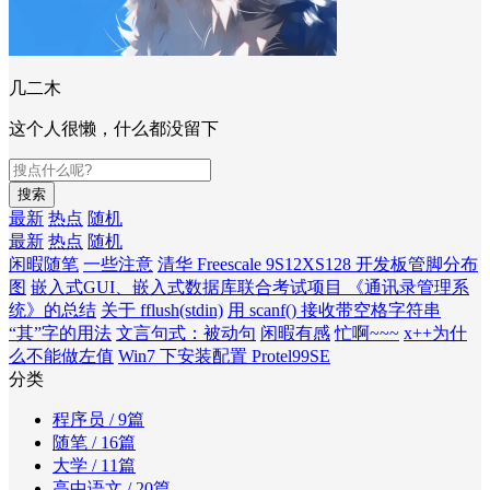
几二木
这个人很懒，什么都没留下
搜索
最新
热点
随机
最新
热点
随机
闲暇随笔
一些注意
清华 Freescale 9S12XS128 开发板管脚分布
图
嵌入式GUI、嵌入式数据库联合考试项目 《通讯录管理系
统》的总结
关于 fflush(stdin)
用 scanf() 接收带空格字符串
“其”字的用法
文言句式：被动句
闲暇有感
忙啊~~~
x++为什
么不能做左值
Win7 下安装配置 Protel99SE
分类
程序员
/ 9篇
随笔
/ 16篇
大学
/ 11篇
高中语文
/ 20篇