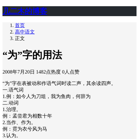
几二木的博客
首页
高中语文
正文
“为”字的用法
2008年7月20日
1482点热度
0人点赞
“为”字在表被动和作语气词时读二声，其余读四声。
一.语气词
1.例：如今人为刀俎，我为鱼肉，何辞为
二.动词
1.治理。
例：孟尝君为相数十年
2.当作、作为。
例：霓为衣兮风为马
3.认为。