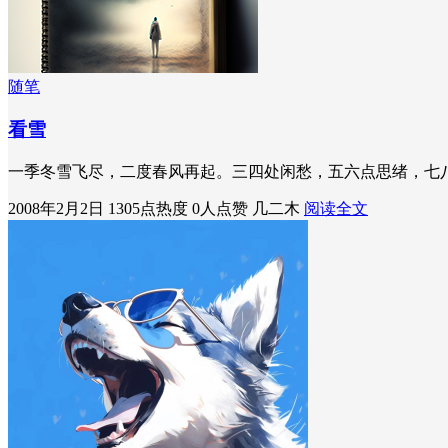
随笔
看雪
一季冬雪飞尽，二度春风再起。三四处闲愁，五六点思绪，七
2008年2月2日
1305点热度
0人点赞
几二木
阅读全文