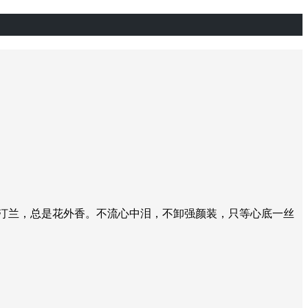
汀兰，总是花外香。不流心中泪，不卸强颜装，只等心底一丝