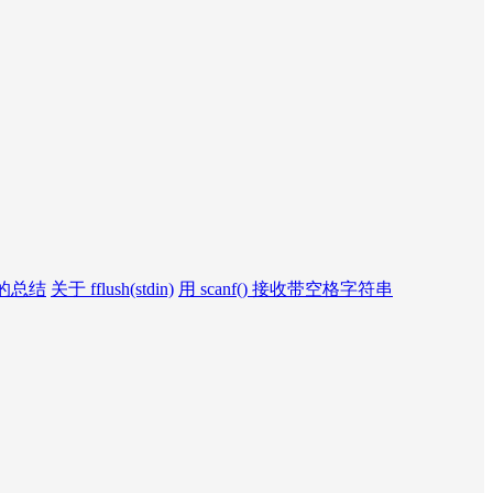
的总结
关于 fflush(stdin)
用 scanf() 接收带空格字符串