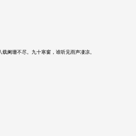
八载阑珊不尽。九十寒窗，谁听见雨声凄凉。