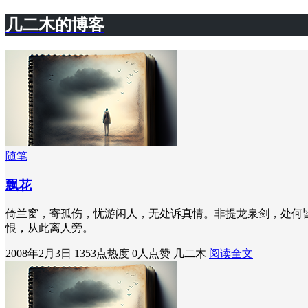
几二木的博客
随笔
飘花
倚兰窗，寄孤伤，忧游闲人，无处诉真情。非提龙泉剑，处何
恨，从此离人旁。
2008年2月3日
1353点热度
0人点赞
几二木
阅读全文