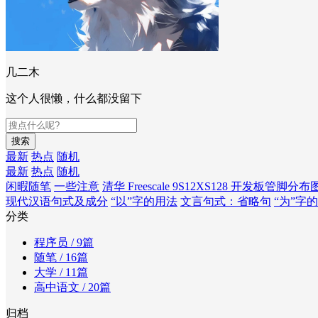
几二木
这个人很懒，什么都没留下
搜索
最新
热点
随机
最新
热点
随机
闲暇随笔
一些注意
清华 Freescale 9S12XS128 开发板管脚分布
现代汉语句式及成分
“以”字的用法
文言句式：省略句
“为”字
分类
程序员
/ 9篇
随笔
/ 16篇
大学
/ 11篇
高中语文
/ 20篇
归档