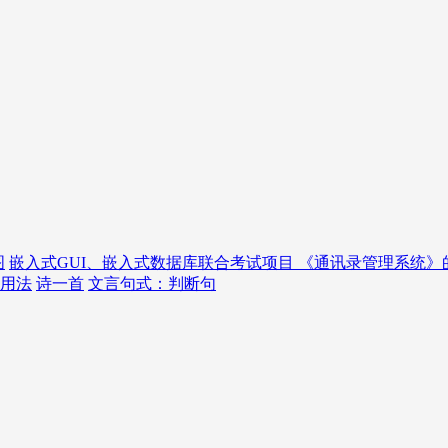
图
嵌入式GUI、嵌入式数据库联合考试项目 《通讯录管理系统》
的用法
诗一首
文言句式：判断句