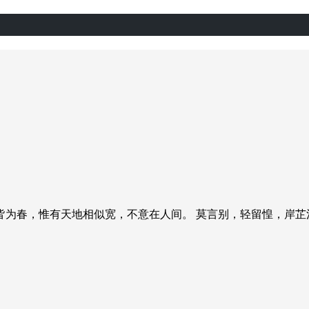
皆为春，惟有天地相似宽，不意在人间。 莫言别，轻留惶，岸芷