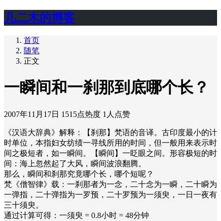
几二木的博客
首页
随笔
正文
一瞬间和一刹那到底哪个长？
2007年11月17日
1515点热度
1人点赞
《汉语大辞典》解释：【刹那】梵语的音译。古印度最小的计
时单位，本指妇女纺绩一寻线所用的时间，但一般用来表示时
间之极短者，如一瞬间。【瞬间】一眨眼之间。形容极短的时
间：海上忽然起了大风，瞬间波浪翻腾。
那么，瞬间和刹那究竟哪个长，哪个短呢？
梵《僧智律》载：一刹那者为一念，二十念为一瞬，二十瞬为
一弹指，二十弹指为一罗预，二十罗预为一须臾，一日一夜有
三十须臾。
通过计算可得：一须臾 = 0.8小时 = 48分钟