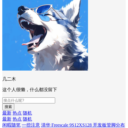
几二木
这个人很懒，什么都没留下
搜索
最新
热点
随机
最新
热点
随机
闲暇随笔
一些注意
清华 Freescale 9S12XS128 开发板管脚分布