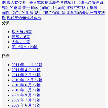
图
嵌入式GUI、嵌入式数据库联合考试项目 《通讯录管理系
统》的总结
关于 fflush(stdin)
用 scanf() 接收带空格字符串
词性
“为”字的用法
观月
“也”字的用法
本学期的最后一节实践
课
现代汉语句式及成分
分类
程序员
/ 9篇
随笔
/ 16篇
大学
/ 11篇
高中语文
/ 20篇
归档
2011 年 11 月
/ 2篇
2011 年 4 月
/ 1篇
2011 年 2 月
/ 1篇
2010 年 12 月
/ 2篇
2010 年 6 月
/ 2篇
2010 年 1 月
/ 2篇
2009 年 9 月
/ 1篇
2009 年 7 月
/ 1篇
2009 年 6 月
/ 1篇