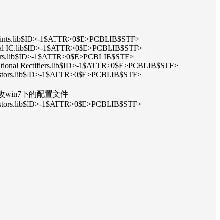
tprints.lib$ID>-1$ATTR>0$E>PCBLIB$STF>
eral IC.lib$ID>-1$ATTR>0$E>PCBLIB$STF>
aders.lib$ID>-1$ATTR>0$E>PCBLIB$STF>
ational Rectifiers.lib$ID>-1$ATTR>0$E>PCBLIB$STF>
sistors.lib$ID>-1$ATTR>0$E>PCBLIB$STF>
改win7下的配置文件
sistors.lib$ID>-1$ATTR>0$E>PCBLIB$STF>