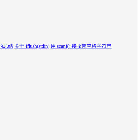
的总结
关于 fflush(stdin)
用 scanf() 接收带空格字符串