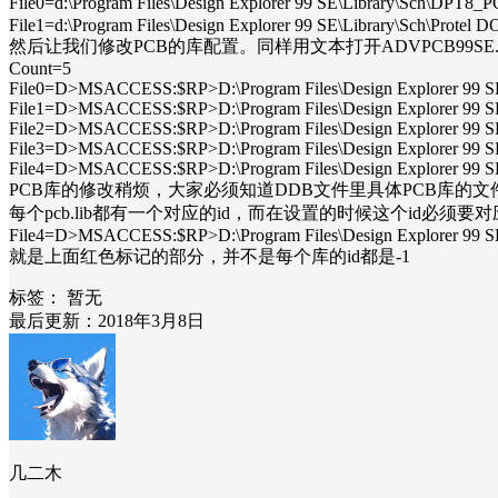
File0=d:\Program Files\Design Explorer 99 SE\Library\Sch\DPT
File1=d:\Program Files\Design Explorer 99 SE\Library\Sch\Protel D
然后让我们修改PCB的库配置。同样用文本打开ADVPCB99SE.ini文
Count=5
File0=D>MSACCESS:$RP>D:\Program Files\Design Explorer 99 
File1=D>MSACCESS:$RP>D:\Program Files\Design Explorer 99 
File2=D>MSACCESS:$RP>D:\Program Files\Design Explorer 99
File3=D>MSACCESS:$RP>D:\Program Files\Design Explorer 99 S
File4=D>MSACCESS:$RP>D:\Program Files\Design Explorer 99 
PCB库的修改稍烦，大家必须知道DDB文件里具体PCB库的文
每个pcb.lib都有一个对应的id，而在设置的时候这个id必须要对
File4=D>MSACCESS:$RP>D:\Program Files\Design Explorer 99 
就是上面红色标记的部分，并不是每个库的id都是-1
标签：
暂无
最后更新：2018年3月8日
几二木