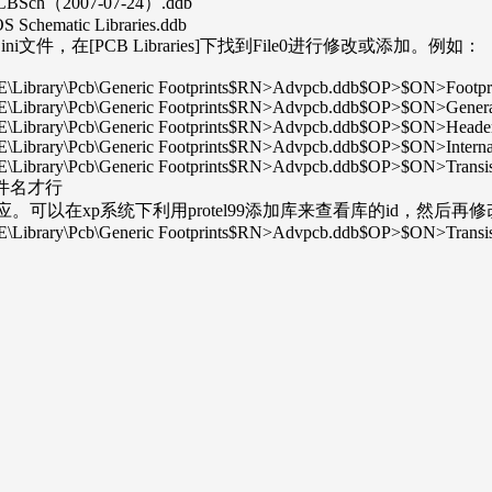
8_PCBSch（2007-07-24）.ddb
OS Schematic Libraries.ddb
件，在[PCB Libraries]下找到File0进行修改或添加。例如：
SE\Library\Pcb\Generic Footprints$RN>Advpcb.ddb$OP>$ON>Foo
SE\Library\Pcb\Generic Footprints$RN>Advpcb.ddb$OP>$ON>Gen
 SE\Library\Pcb\Generic Footprints$RN>Advpcb.ddb$OP>$ON>He
E\Library\Pcb\Generic Footprints$RN>Advpcb.ddb$OP>$ON>Intern
SE\Library\Pcb\Generic Footprints$RN>Advpcb.ddb$OP>$ON>Tran
件名才行
应。可以在xp系统下利用protel99添加库来查看库的id，然后再修
SE\Library\Pcb\Generic Footprints$RN>Advpcb.ddb$OP>$ON>Tran