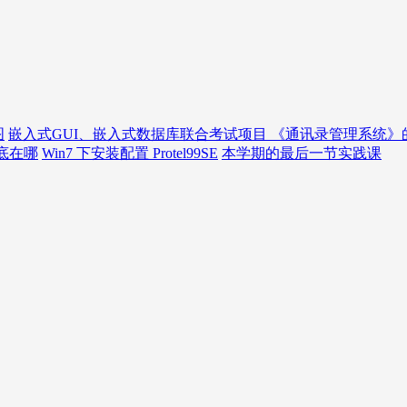
图
嵌入式GUI、嵌入式数据库联合考试项目 《通讯录管理系统》
到底在哪
Win7 下安装配置 Protel99SE
本学期的最后一节实践课