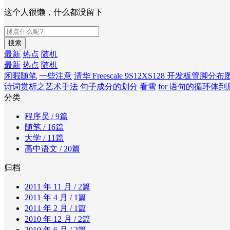
这个人很懒，什么都没留下
搜索
最新
热点
随机
最新
热点
随机
闲暇随笔
一些注意
清华 Freescale 9S12XS128 开发板管脚分布
诗词赏析之艺术手法
句子成分的划分
看雪
for 语句的循环体
分类
程序员
/ 9篇
随笔
/ 16篇
大学
/ 11篇
高中语文
/ 20篇
归档
2011 年 11 月
/ 2篇
2011 年 4 月
/ 1篇
2011 年 2 月
/ 1篇
2010 年 12 月
/ 2篇
2010 年 6 月
/ 2篇