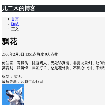
几二木的博客
首页
随笔
正文
飘花
2008年2月3日
1351点热度
0人点赞
倚兰窗，寄孤伤，忧游闲人，无处诉真情。非提龙泉剑，处何
莫言别，轻留惶，岸芷汀兰，总是花外香。不流心中泪，不卸
标签：
暂无
最后更新：2018年3月8日