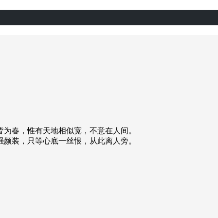
皆为春，惟有天地相似宽，不意在人间。
强颜装，只等心底一丝恨，从此离人旁。