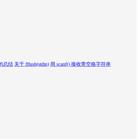
的总结
关于 fflush(stdin)
用 scanf() 接收带空格字符串