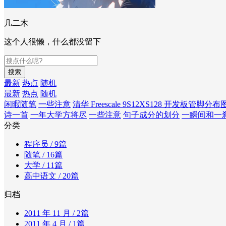
几二木
这个人很懒，什么都没留下
搜索
最新
热点
随机
最新
热点
随机
闲暇随笔
一些注意
清华 Freescale 9S12XS128 开发板管脚分布
诗一首
一年大学方将尽
一些注意
句子成分的划分
一瞬间和一
分类
程序员
/ 9篇
随笔
/ 16篇
大学
/ 11篇
高中语文
/ 20篇
归档
2011 年 11 月
/ 2篇
2011 年 4 月
/ 1篇