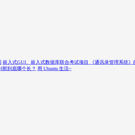
图
嵌入式GUI、嵌入式数据库联合考试项目 《通讯录管理系统》
刹那到底哪个长？
用 Ubuntu 生活~